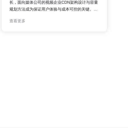
长，面向媒体公司的视频企业CDN架构设计与容量
规划方法成为保证用户体验与成本可控的关键。本
文围绕架构原则、节点布局、缓存策略、带宽预测
查看更多
与容量规划流程，提供可操作的思路与衡量指标，
帮助技术团队在复杂业务场景下做出科学决策。 面
向媒体公司的视频企业CDN概述 企业级CDN在媒
体公