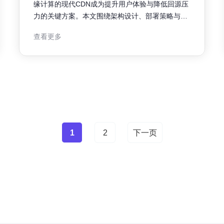
缘计算的现代CDN成为提升用户体验与降低回源压
力的关键方案。本文围绕架构设计、部署策略与系
统化性能测试，提供可落地的思路，帮助工程团队
查看更多
构建稳定、低延迟的内容分发平台。 现代CDN与边
缘计算融合概述 融合边缘计算的现代CDN将缓存、
计算与智能路由下沉到
1
2
下一页