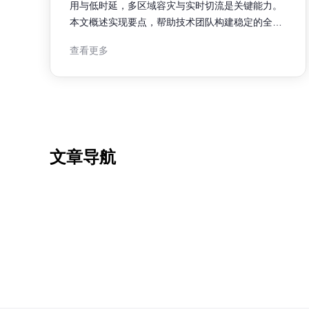
用与低时延，多区域容灾与实时切流是关键能力。
本文概述实现要点，帮助技术团队构建稳定的全球
或跨区域直播分发体系。 直播CDN架构概述 直播
查看更多
CDN架构通常由采集端、边缘节点、回源中心与控
制平面组成。架构目标是保证流媒体的稳定分发与
最小延迟，采用多区域部署、智
文章导航