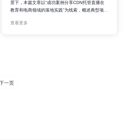
景下，本篇文章以“成功案例分享CDN托管直播在
教育和电商领域的落地实践”为线索，概述典型项目
的挑战、方案与落地经验，帮助决策者和工程团队
查看更多
快速把握要点，提升直播服务质量与用户体验。 项
目背景与挑战 教育与电商直播对并发、延时和画质
有不同侧重：教育需保证互动性
下一页