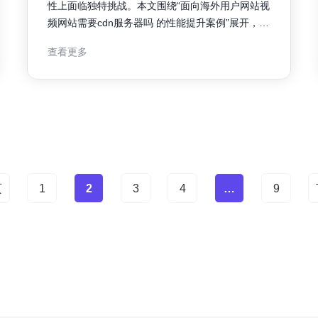
性上面临独特挑战。本文围绕“面向海外用户网站视
频网站需要cdn服务器吗 的性能提升案例”展开，结
合CDN原理与实际优化方向，为产品与运营决策提
查看更多
供可执行建议，兼顾SEO与GEO优化考虑。 海外
访问常见问题包括跨国链路延迟、丢包、网络波动
及首屏与视频首帧加载慢。更高的带宽成本与多地
区法规也影响部署选择。对于视
页
1
2
3
4
…
9