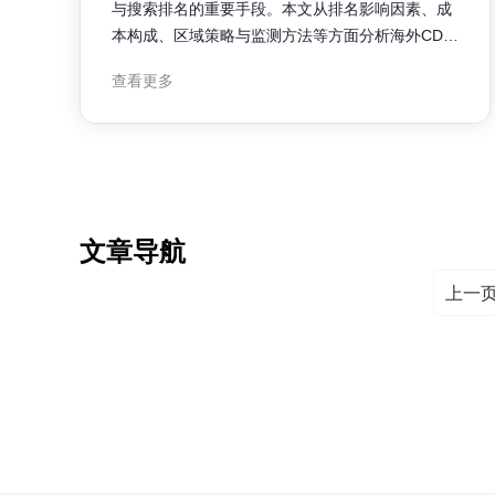
与搜索排名的重要手段。本文从排名影响因素、成
本构成、区域策略与监测方法等方面分析海外CDN
加速的成本效益，旨在为企业制定加速采购策略提
查看更多
供可操作的参考与建议。 海外CDN加速的核心指标
与业务目标 在评估海外CDN加速时，企业应明确核
心
文章导航
上一