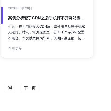
2026年6月28日
案例分析套了CDN之后手机打不开网站因
HTTPS或SNI配置不兼容导致
引言：在为网站接入CDN后，部分用户反映手机端
无法打开站点，常见原因之一是HTTPS或SNI配置
不兼容。本文以案例为导向，说明问题现象、技术
原理、排查流程与可落地的解决建议，便于SEO与
查看更多
运维团队快速定位并恢复移动端访问。 问题现象与
背景 典型表现是桌面访问正常、部分手机或特定网
络环境下无法加载页面或报证书错误。问题通常在
接入或切换CD
94
下一页