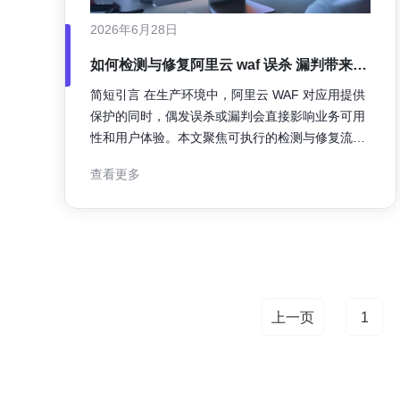
2026年6月28日
如何检测与修复阿里云 waf 误杀 漏判带来的
业务影响案例
简短引言 在生产环境中，阿里云 WAF 对应用提供
保护的同时，偶发误杀或漏判会直接影响业务可用
性和用户体验。本文聚焦可执行的检测与修复流
程，兼顾临时缓解与长期优化，适合运维、安全与
查看更多
开发团队参考。 阿里云 WAF 常见误杀与漏判类型
误杀常见于规则误匹配、规则优先级不当或签名库
更新导致合法请求被阻断；漏判多由规则不全、自
定
上一页
1