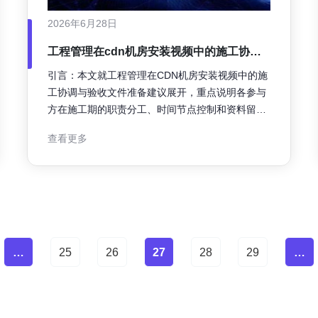
2026年6月28日
工程管理在cdn机房安装视频中的施工协调
与验收文件准备建议
引言：本文就工程管理在CDN机房安装视频中的施
工协调与验收文件准备建议展开，重点说明各参与
方在施工期的职责分工、时间节点控制和资料留存
要求，帮助项目实现规范化交付与合规验收。文中
查看更多
结合常见风险点提出可操作性流程与文件清单，便
于工程管理人员在现场执行、核验与归档。 施工前
要建立统一沟通机制与详细施工计划，明确工期、
交付范围与现场权限。工程管理应组
…
25
26
27
28
29
…