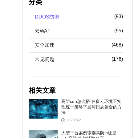
分类
(93)
DDOS防御
(95)
云WAF
(468)
安全加速
(176)
常见问题
相关文章
高防cdn怎么搭 在多云环境下实
现统一策略下发与日志聚合的方
法
2026/5/2
大型平台案例该选高防ip还是